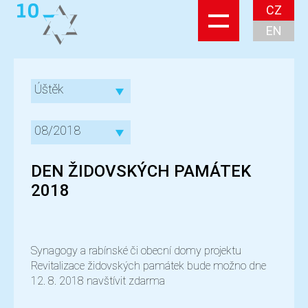
CZ
EN
Úštěk
08/2018
DEN ŽIDOVSKÝCH PAMÁTEK
2018
Synagogy a rabínské či obecní domy projektu
Revitalizace židovských památek bude možno dne
12. 8. 2018 navštívit zdarma