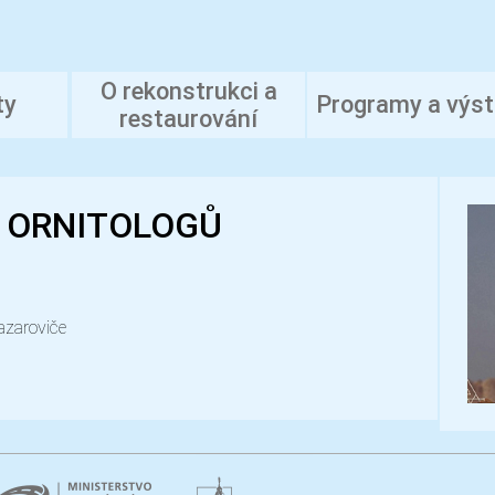
O rekonstrukci a
ty
Programy a výs
restaurování
J ORNITOLOGŮ
azaroviče