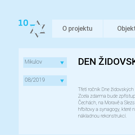
O projektu
Objek
DEN ŽIDOVS
Mikulov
08/2019
Třetí ročník Dne židovských
Zcela zdarma bude zpřístu
Čechách, na Moravě a Slezs
hřbitovy a synagogy, které n
nákladnou rekonstrukcí.