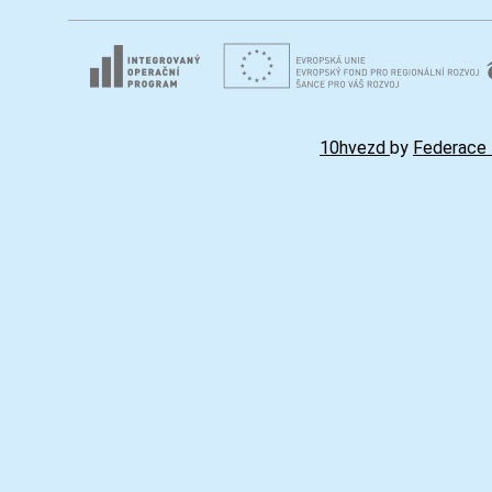
10hvezd
by
Federace 