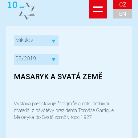
CZ
EN
Mikulov
09/2019
MASARYK A SVATÁ ZEMĚ
Výstava představuje fotografie a další archivní
materiál z návštěvy prezidenta Tomáše Garrigue
Masaryka do Svaté země v roce 1927