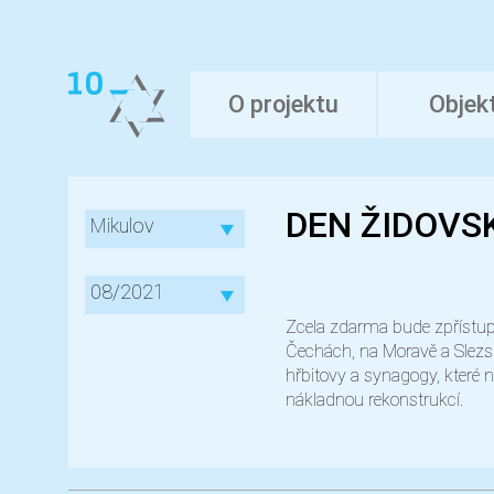
O projektu
Objek
DEN ŽIDOVS
Mikulov
08/2021
Zcela zdarma bude zpřístu
Čechách, na Moravě a Slezs
hřbitovy a synagogy, které n
nákladnou rekonstrukcí.