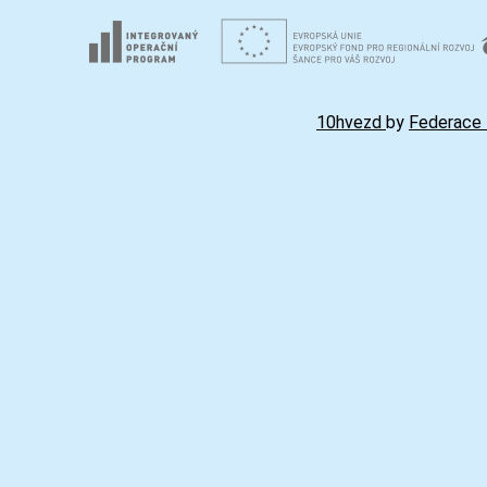
10hvezd
by
Federace 