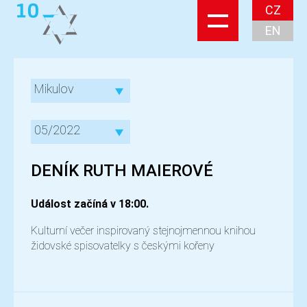
CZ
EN
Mikulov
05/2022
DENÍK RUTH MAIEROVÉ
Událost začíná v 18:00.
Kulturní večer inspirovaný stejnojmennou knihou
židovské spisovatelky s českými kořeny