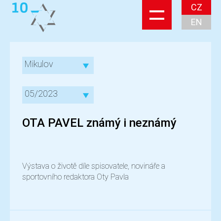
CZ
EN
Mikulov
05/2023
OTA PAVEL známý i neznámý
Výstava o životě díle spisovatele, novináře a
sportovního redaktora Oty Pavla