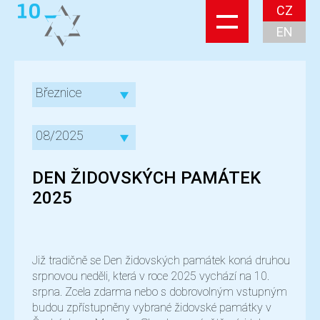
CZ
EN
Březnice
08/2025
DEN ŽIDOVSKÝCH PAMÁTEK
2025
Již tradičně se Den židovských památek koná druhou
srpnovou neděli, která v roce 2025 vychází na 10.
srpna. Zcela zdarma nebo s dobrovolným vstupným
budou zpřístupněny vybrané židovské památky v