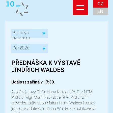
CZ
EN
Brandýs
n/Labem
06/2026
PŘEDNÁŠKA K VÝSTAVĚ
JINDŘICH WALDES
Událost začíná v 17:30.
Autoři výstavy PhDr. Hana Králová, Ph.D. z NTM
Praha a Mgr. Martin Sovák ze SOA Praha vás
provedou zajímavou historií firmy Waldes i osudy
jejího zakladatele Jindřicha Waldese "knoflíkového