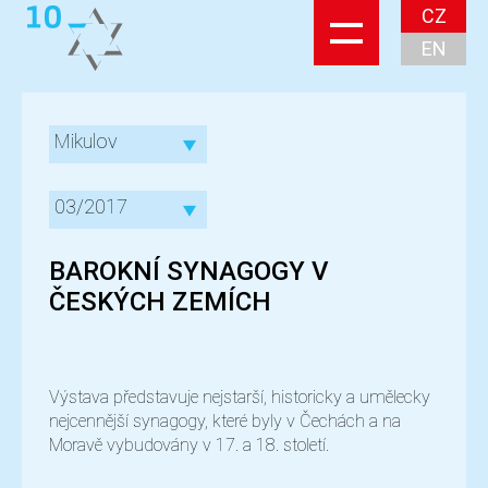
CZ
EN
Mikulov
03/2017
BAROKNÍ SYNAGOGY V
ČESKÝCH ZEMÍCH
Výstava představuje nejstarší, historicky a umělecky
nejcennější synagogy, které byly v Čechách a na
Moravě vybudovány v 17. a 18. století.