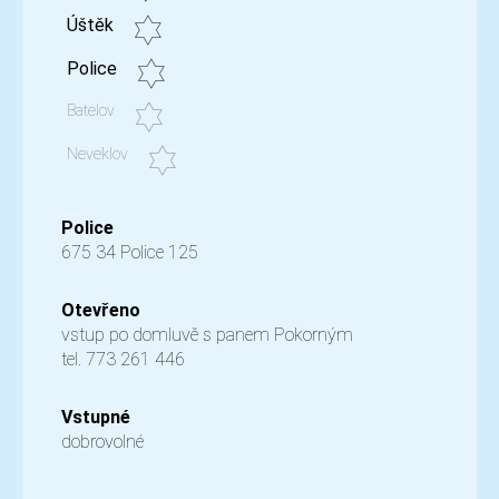
Úštěk
Police
Batelov
Neveklov
Police
675 34 Police 125
Otevřeno
vstup po domluvě s panem Pokorným
tel. 773 261 446
Vstupné
dobrovolné