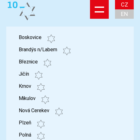
CZ
EN
Boskovice
Brandýs n/Labem
Březnice
Jičín
Krnov
Mikulov
Nová Cerekev
Plzeň
Polná