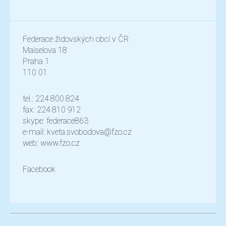
Federace židovských obcí v ČR
Maiselova 18
Praha 1
110 01
tel.: 224 800 824
fax: 224 810 912
skype: federace863
e-mail:
kveta.svobodova@fzo.cz
web:
www.fzo.cz
Facebook