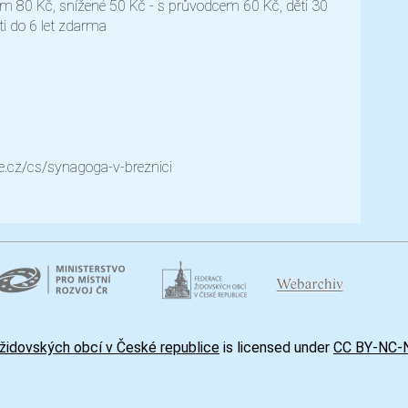
em 80 Kč, snížené 50 Kč - s průvodcem 60 Kč, děti 30
i do 6 let zdarma
.cz/cs/synagoga-v-breznici
židovských obcí v České republice
is licensed under
CC BY-NC-