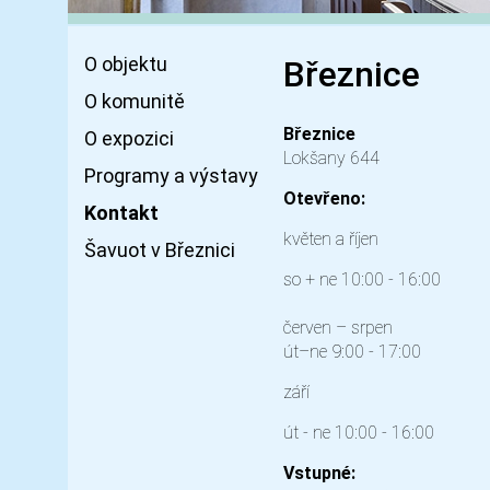
O objektu
Březnice
O komunitě
Březnice
O expozici
Lokšany 644
Programy a výstavy
Otevřeno:
Kontakt
květen a říjen
Šavuot v Březnici
so + ne 10:00 - 16:00
červen – srpen
út–ne 9:00 - 17:00
září
út - ne 10:00 - 16:00
Vstupné: