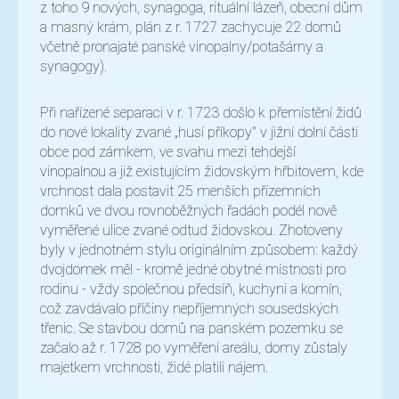
z toho 9 nových, synagoga, rituální lázeň, obecní dům
a masný krám, plán z r. 1727 zachycuje 22 domů
včetně pronajaté panské vinopalny/potašárny a
synagogy).
Při nařízené separaci v r. 1723 došlo k přemístění židů
do nové lokality zvané „husí příkopy" v jižní dolní části
obce pod zámkem, ve svahu mezi tehdejší
vinopalnou a již existujícím židovským hřbitovem, kde
vrchnost dala postavit 25 menších přízemních
domků ve dvou rovnoběžných řadách podél nově
vyměřené ulice zvané odtud židovskou. Zhotoveny
byly v jednotném stylu originálním způsobem: každý
dvojdomek měl - kromě jedné obytné místnosti pro
rodinu - vždy společnou předsíň, kuchyni a komín,
což zavdávalo příčiny nepříjemných sousedských
třenic. Se stavbou domů na panském pozemku se
začalo až r. 1728 po vyměření areálu, domy zůstaly
majetkem vrchnosti, židé platili nájem.