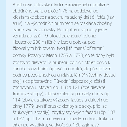
Areál nové židovské čtvrti nepravidelného, přibližně
obdélného tvaru o ploše 1,75 ha odděloval od
křesťanské obce na severu natažený drát či řetěz (tzv.
eruv). Na východních humnech se rozkládá obdélný
rybník zvaný židovský. Po naplnění kapacity ještě
vznikla asi zač. 19. století odlehčující kolonie
Housenec 200 m jižně, v lese u potoka, pod
židovským hřbitovem, tvoří ji tři menší přízemní
domky. Požáry v letech 1758
a 1770, do té doby byla
zástavba dřevěná. V průběhu dalších staletí došlo k
mnoha stavebním úpravám domků, ale přesto tvoří
dodnes pozoruhodnou enklávu, téměř všechny dosud
stojí, sice přestavěné. Původní dispozice je zčásti
zachována u stavení čp. 118 a 121 (zde dřevěné
trámové stropy), starší vzhled si podržely domy čp.
114 (zbytek štukové výzdoby fasády s datací nad
okny 1779, uvnitř pruské klenby a placky, příp. se
štukovými zrcadly), zbytky stylových fasád u čp. 137
a 132, čp. 112 má dřevěnou hrázděnou konstrukci a
cihelnou vyzdívku, ve dvoře čp. 130 zajímavé