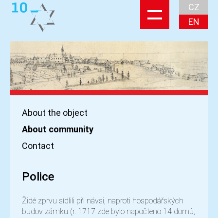
CZ
EN
About the object
About community
Contact
Police
Židé zprvu sídlili při návsi, naproti hospodářských
budov zámku (r. 1717 zde bylo napočteno 14 domů,